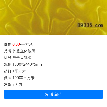
价格:
0.00
/平方米
品牌:梵登立体玻璃
型号:浅金大锦缎
规格:1830*2440*5mm
起订:1平方米
供应:10000平方米
发货:5天内
发送询价