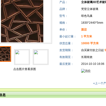
产品：
立体玻璃3D艺术玻
品牌：
梵登立体玻璃
型号：
啡色鸟巢
规格：
1830*2440*5mm
单价：
面议
最小起订量：
1 平方米
供货总量：
10000 平方米
发货期限：
自买家付款之日起
有效期至：
长期有效
最后更新：
2014-10-10 16:06
点击图片查看原图
«上一个
信息