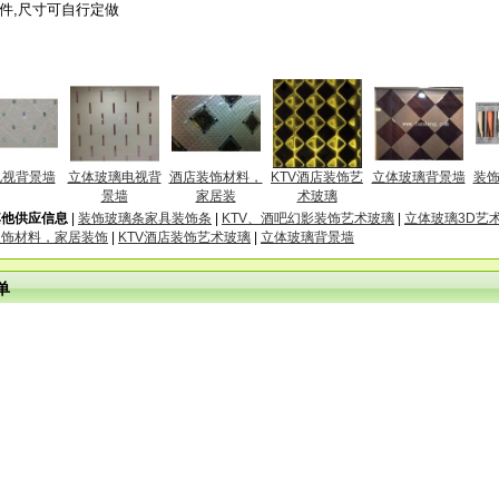
散件,尺寸可自行定做
电视背景墙
立体玻璃电视背
酒店装饰材料，
KTV酒店装饰艺
立体玻璃背景墙
装
景墙
家居装
术玻璃
其他供应信息
|
装饰玻璃条家具装饰条
|
KTV、酒吧幻影装饰艺术玻璃
|
立体玻璃3D艺
装饰材料，家居装饰
|
KTV酒店装饰艺术玻璃
|
立体玻璃背景墙
单