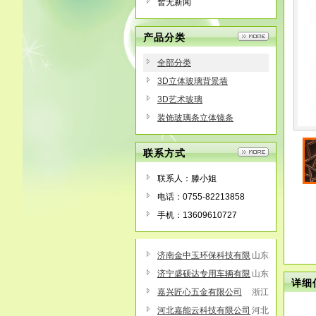
暂无新闻
产品分类
全部分类
3D立体玻璃背景墙
3D艺术玻璃
装饰玻璃条立体镜条
联系方式
联系人：滕小姐
电话：0755-82213858
手机：13609610727
济南金中玉环保科技有限
山东
公司
济宁盛硕达专用车辆有限
山东
详细
公司
嘉兴匠心五金有限公司
浙江
河北嘉能云科技有限公司
河北