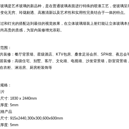
体玻璃是艺术玻璃的新品种，是在普通玻璃表面进行特殊的喷漆工艺，使玻璃呈
、变化无穷、玲珑剔透、高雅清新以及艺术性和实用性完美结合于一体的特点。
通过和灯光的搭配达到最佳的视觉效果，在立体玻璃墙装上射灯能让立体玻璃本
时尚高贵的质感，为室内装修增光添彩。
用范围：
公共装修：餐厅背景墙、星级酒店、KTV包房、桑拿足浴会所、SPA馆、夜总会
.家居装修：高级住宅、别墅、客厅、文化墙、电视墙、沙发背景墙，卧室背景墙
用在衣柜、淋浴房、厨房柜装饰等
品规格：
原片
寸: 1830 x 2440mm
厚度: 5mm
 规格产品
寸: 915x2440,300x300,600x600mm
厚度: 5mm