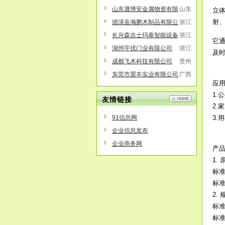
山东晟博安金属物资有限
山东
立
射
公司
德清县瀚鹏木制品有限公
浙江
司
长兴森吉士玛泰智能设备
浙江
它
有限公司
湖州宇优门业有限公司
浙江
及
成都飞木科技有限公司
贵州
东莞市盟丰实业有限公司
广西
应
1.
友情链接
2
91信息网
3.
企业信息发布
企业商务网
产
1. 
标准尺
标准
2.
标准尺
标准